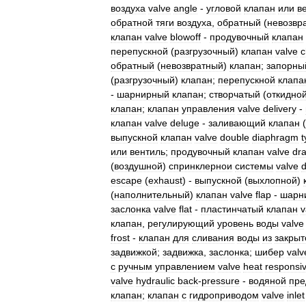
воздуха
valve
angle
-
угловой
клапан
или
в
обратной
тяги
воздуха
,
обратный
(
невозвр
клапан
valve
blowoff
-
продувочный
клапан
перепускной
(
разгрузочный
)
клапан
valve
c
обратный
(
невозвратный
)
клапан
;
запорны
(
разгрузочный
)
клапан
;
перепускной
клапа
-
шарнирный
клапан
;
створчатый
(
откидно
клапан
;
клапан
управления
valve
delivery
-
клапан
valve
deluge
-
заливающий
клапан
(
выпускной
клапан
valve
double
diaphragm
t
или
вентиль
;
продувочный
клапан
valve
dr
(
воздушной
)
спринклернои
системы
valve
d
escape
(
exhaust
) -
выпускной
(
выхлопной
)
(
наполнительный
)
клапан
valve
flap
-
шарн
заслонка
valve
flat
-
пластинчатый
клапан
v
клапан
,
регулирующий
уровень
воды
valve
frost
-
клапан
для
сливания
воды
из
закрыт
задвижкой
;
задвижка
,
заслонка
;
шибер
valv
с
ручным
управлением
valve
heat
responsi
valve
hydraulic
back
-
pressure
-
водяной
пре
клапан
;
клапан
с
гидроприводом
valve
inlet