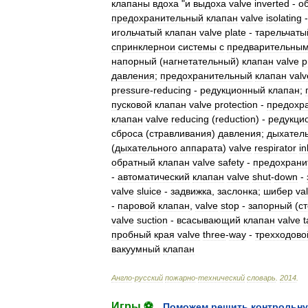
клапаны
вдоха
"
и
выдоха
valve
inverted
-
о
предохранительный
клапан
valve
isolating
игольчатый
клапан
valve
plate
-
тарельчаты
спринклернои
системы
с
предварительны
напорный
(
нагнетательный
)
клапан
valve
p
давления
;
предохранительный
клапан
valv
pressure
-
reducing
-
редукционный
клапан
;
пусковой
клапан
valve
protection
-
предохр
клапан
valve
reducing
(
reduction
) -
редукци
сброса
(
стравливания
)
давления
;
дыхател
(
дыхательного
аппарата
)
valve
respirator
in
обратный
клапан
valve
safety
-
предохрани
-
автоматический
клапан
valve
shut
-
down
-
valve
sluice
-
задвижка
,
заслонка
;
шибер
va
-
паровой
клапан
,
valve
stop
-
запорный
(
с
valve
suction
-
всасывающий
клапан
valve
t
пробный
края
valve
three
-
way
-
трехходово
вакуумный
клапан
Англо
-
русский
пожарно
-
технический
словарь
.
2014
.
Игры ⚽
Поможем решить контрольну