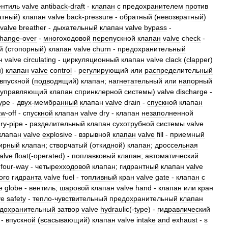
ентиль
valve
antiback
-
draft
-
клапан
с
предохранителем
против
атный
)
клапан
valve
back
-
pressure
-
обратный
(
невозвратный
)
valve
breather
-
дыхательный
клапан
valve
bypass
-
hange
-
over
-
многоходовой
перепускной
клапан
valve
check
-
й
(
стопорный
)
клапан
valve
churn
-
предохранительный
н
valve
circulating
-
циркуляционный
клапан
valve
clack
(
clapper
)
й
)
клапан
valve
control
-
регулирующий
или
распределительный
впускной
(
подводящий
)
клапан
;
нагнетательный
или
напорный
управляющий
клапан
спринклерной
системы
)
valve
discharge
-
ype
-
двух
-
мембранный
клапан
valve
drain
-
спускной
клапан
aw
-
off
-
спускной
клапан
valve
dry
-
клапан
незаполненной
ry
-
pipe
-
разделительный
клапан
сухотрубной
системы
valve
клапан
valve
explosive
-
взрывной
клапан
valve
fill
-
приемный
ирный
клапан
;
створчатый
(
откидной
)
клапан
;
дроссельная
alve
float
(-
operated
) -
поплавковый
клапан
;
автоматический
four
-
way
-
четырехходовой
клапан
;
гидрантный
клапан
valve
ого
гидранта
valve
fuel
-
топливный
кран
valve
gate
-
клапан
с
e
globe
-
вентиль
;
шаровой
клапан
valve
hand
-
клапан
или
кран
ve
safety
-
тепло
-
чувствительный
предохранительный
клапан
дохранительный
затвор
valve
hydraulic
(-
type
) -
гидравлический
-
впускной
(
всасывающий
)
клапан
valve
intake
and
exhaust
-
s