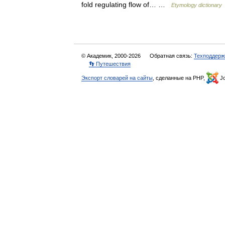
fold regulating flow of… …
Etymology dictionary
© Академик, 2000-2026
Обратная связь:
Техподдерж
👣 Путешествия
Экспорт словарей на сайты
, сделанные на PHP,
Jo