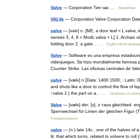
Valve
— Corporation Тип час …
Википедия
VALVe
— Corporation Valve Corporation Dat
valve
— [valv] n. [ME, a door leaf < L valva, l
senses 3, 4, 8 < ModL valva < L] 1. Archaic ei
folding door 2. a gate… …
English World dictiona
Valve
— Software es una empresa estadounid
videojuegos. Se hizo mundialmente famosa por
Counter Strike. Las oficinas centrales de 
valve
— [vælv] n [Date: 1400 1500; : Latin; Ori
and shuts like a door to control the flow of li
↑valve 2.) the part on a… …
Dictionary of conte
Valve
— [vælv] der; [s], s <aus gleichbed. engl
Sperrwechsel für Linien der gleichen Figur
Fremdwörterbuch
valve
— (n.) late 14c., one of the halves of a 
lit. that which turns, related to volvere to 