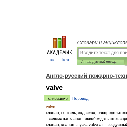
Словари и энциклоп
academic.ru
Англо-русский пожарно-технический словарь
Англо-русский пожарно-тех
valve
Толкование
Перевод
valve
клапан
;
вентиль
;
задвижка
;
распределител
- «
сломать
»
клапан
,
освобождать
шток
спр
клапан
,
клапан
впуска
valve
air
-
воздушны