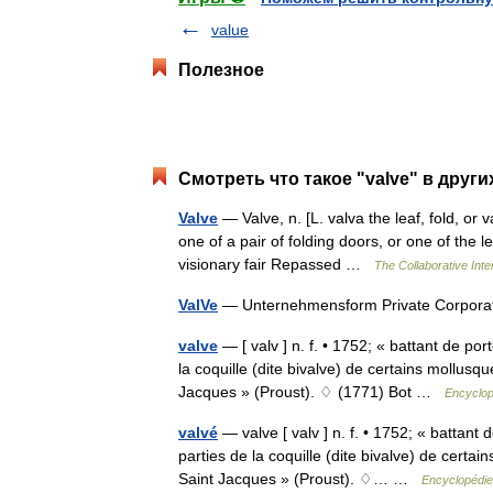
value
Полезное
Смотреть что такое "valve" в други
Valve
— Valve, n. [L. valva the leaf, fold, or v
one of a pair of folding doors, or one of the 
visionary fair Repassed …
The Collaborative Inte
ValVe
— Unternehmensform Private Corpor
valve
— [ valv ] n. f. • 1752; « battant de po
la coquille (dite bivalve) de certains mollusq
Jacques » (Proust). ♢ (1771) Bot …
Encyclop
valvé
— valve [ valv ] n. f. • 1752; « battant
parties de la coquille (dite bivalve) de certa
Saint Jacques » (Proust). ♢… …
Encyclopédie