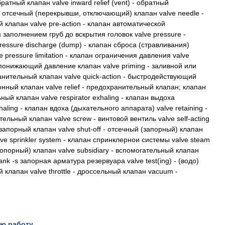
братный
клапан
valve
inward
relief
(
vent
) -
обратный
-
отсечный
(
перекрывши
,
отключающий
)
клапан
valve
needle
-
й
клапан
valve
pre
-
action
-
клапан
автоматической
м
заполнением
груб
до
вскрытия
головок
valve
pressure
-
ressure
discharge
(
dump
) -
клапан
сброса
(
стравливания
)
e
pressure
limitation
-
клапан
ограничения
давления
valve
понижающий
давление
клапан
valve
priming
-
заливной
или
анительный
клапан
valve
quick
-
action
-
быстродействующий
онный
клапан
valve
relief
-
предохранительный
клапан
;
клапан
ьный
клапан
valve
respirator
exhaling
-
клапан
выдоха
haling
-
клапан
вдоха
(
дыхательного
аппарата
)
valve
retaining
-
тельный
клапан
valve
screw
-
винтовой
вентиль
valve
self
-
acting
запорный
клапан
valve
shut
-
off
-
отсечный
(
запорный
)
клапан
lve
sprinkler
system
-
клапан
спринклернои
системы
valve
steam
топорный
)
клапан
valve
subsidiary
-
вспомогательный
клапан
ank
-
s
запорная
арматура
резервуара
valve
test
(
ing
) - (
водо
)
й
клапан
valve
throttle
-
дроссельный
клапан
vacuum
-
ю работу