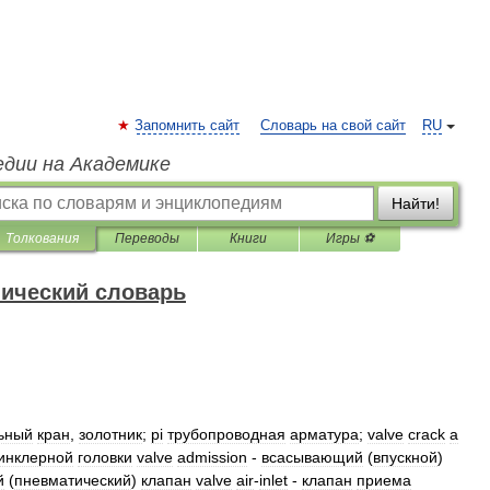
Запомнить сайт
Словарь на свой сайт
RU
едии на Академике
Найти!
Толкования
Переводы
Книги
Игры ⚽
нический словарь
ьный
кран
,
золотник
;
pi
трубопроводная
арматура
;
valve
crack
a
инклерной
головки
valve
admission
-
всасывающий
(
впускной
)
й
(
пневматический
)
клапан
valve
air
-
inlet
-
клапан
приема