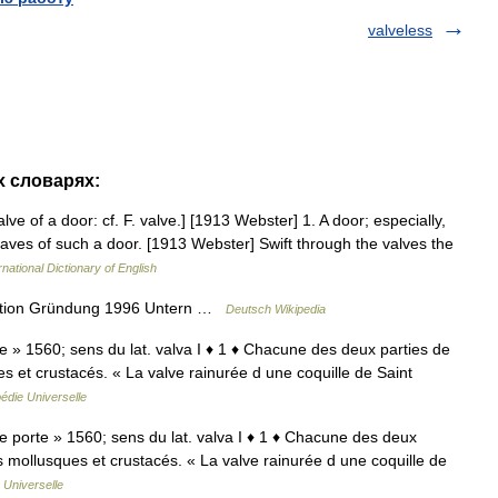
valveless
х словарях:
alve of a door: cf. F. valve.] [1913 Webster] 1. A door; especially,
leaves of such a door. [1913 Webster] Swift through the valves the
rnational Dictionary of English
ation Gründung 1996 Untern …
Deutsch Wikipedia
rte » 1560; sens du lat. valva I ♦ 1 ♦ Chacune des deux parties de
ues et crustacés. « La valve rainurée d une coquille de Saint
édie Universelle
 de porte » 1560; sens du lat. valva I ♦ 1 ♦ Chacune des deux
ins mollusques et crustacés. « La valve rainurée d une coquille de
 Universelle