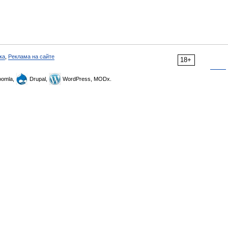
ка
,
Реклама на сайте
18+
omla,
Drupal,
WordPress, MODx.