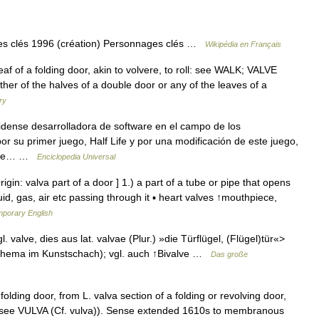
es clés 1996 (création) Personnages clés …
Wikipédia en Français
eaf of a folding door, akin to volvere, to roll: see WALK; VALVE
ther of the halves of a double door or any of the leaves of a
ry
ense desarrolladora de software en el campo de los
 su primer juego, Half Life y por una modificación de este juego,
Valve… …
Enciclopedia Universal
gin: valva part of a door ] 1.) a part of a tube or pipe that opens
quid, gas, air etc passing through it ▪ heart valves ↑mouthpiece,
mporary English
. valve, dies aus lat. valvae (Plur.) »die Türflügel, (Flügel)tür«>
 (Thema im Kunstschach); vgl. auch ↑Bivalve …
Das große
folding door, from L. valva section of a folding or revolving door,
roll (see VULVA (Cf. vulva)). Sense extended 1610s to membranous